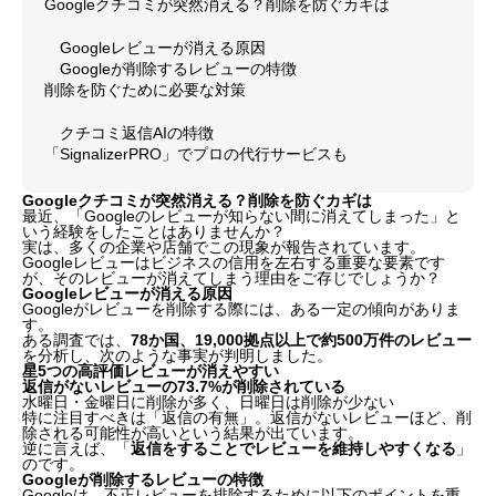
Googleクチコミが突然消える？削除を防ぐカギは
Googleレビューが消える原因
Googleが削除するレビューの特徴
削除を防ぐために必要な対策
クチコミ返信AIの特徴
「SignalizerPRO」でプロの代行サービスも
Googleクチコミが突然消える？削除を防ぐカギは
最近、「Googleのレビューが知らない間に消えてしまった」と
いう経験をしたことはありませんか？
実は、多くの企業や店舗でこの現象が報告されています。
Googleレビューはビジネスの信用を左右する重要な要素です
が、そのレビューが消えてしまう理由をご存じでしょうか？
Googleレビューが消える原因
Googleがレビューを削除する際には、ある一定の傾向がありま
す。
ある調査では、
78か国、19,000拠点以上で約500万件のレビュー
を分析し、次のような事実が判明しました。
星5つの高評価レビューが消えやすい
返信がないレビューの73.7%が削除されている
水曜日・金曜日に削除が多く、日曜日は削除が少ない
特に注目すべきは「返信の有無」。返信がないレビューほど、削
除される可能性が高いという結果が出ています。
逆に言えば、「
返信をすることでレビューを維持しやすくなる
」
のです。
Googleが削除するレビューの特徴
Googleは、不正レビューを排除するために以下のポイントを重