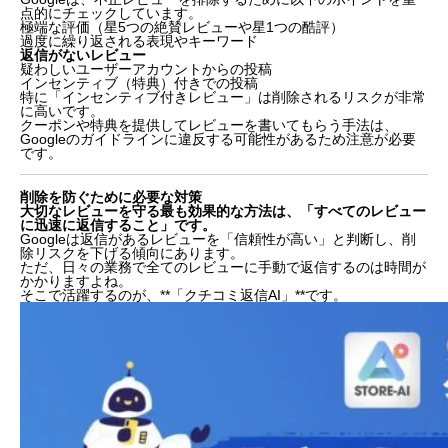
点的にチェックしています。
極端な評価（星5つの絶賛レビューや星1つの酷評）
過度に繰り返される表現やキーワード
返信がないレビュー
疑わしいユーザーアカウントからの投稿
インセンティブ（特典）付きでの投稿
特に「インセンティブ付きレビュー」は削除されるリスクが非常
に高いです。
クーポンや特典を提供してレビューを書いてもらう手法は、
Googleのガイドラインに違反する可能性があるため注意が必要
です。
削除を防ぐために必要な対策
大切なレビューを守る最も効果的な方法は、「すべてのレビュー
に迅速に返信すること」です。
Googleは返信があるレビューを「信頼性が高い」と判断し、削
除リスクを下げる傾向にあります。
ただ、日々の業務で全てのレビューに手動で返信するのは時間が
かかりますよね。
そこで活躍するのが、**「クチコミ返信AI」**です。