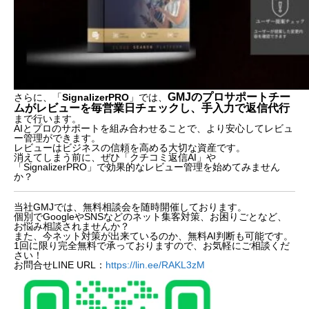
GMJのプロサポートチー
さらに、「
SignalizerPRO
」では、
ムがレビューを毎営業日チェックし、手入力で返信代行
まで行います。
AIとプロのサポートを組み合わせることで、より安心してレビュ
ー管理ができます。
レビューはビジネスの信頼を高める大切な資産です。
消えてしまう前に、ぜひ「クチコミ返信AI」や
「SignalizerPRO」で効果的なレビュー管理を始めてみません
か？
当社GMJでは、無料相談会を随時開催しております。
個別でGoogleやSNSなどのネット集客対策、お困りごとなど、
お悩み相談されませんか？
また、今ネット対策が出来ているのか、無料AI判断も可能です。
1回に限り完全無料で承っておりますので、お気軽にご相談くだ
さい！
お問合せLINE URL：
https://lin.ee/RAKL3zM