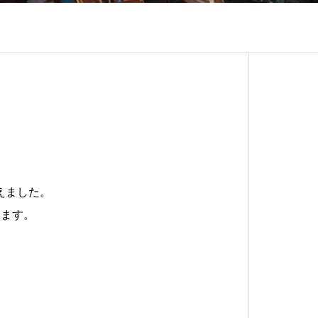
【お知らせ】当社 代表取締役CTO兼CAIO 甲斐ショウジが個人開発した地震記録サイト「地震ログ」のご紹介
。
えました。
します。