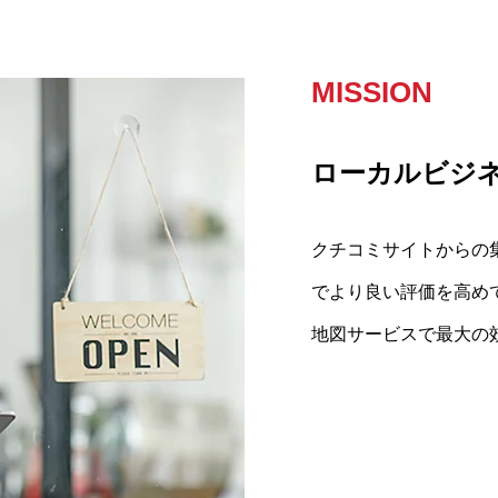
MISSION
PHILOSOPH
VISION
ローカルビジ
メディアで信
常に最新で最
地域客とお店
頼という結果
クチコミサイトからの
日進月歩で精度を増す
我々はユーザーがお店
でより良い評価を高め
しない時代。
こから最大限の集客効
地図サービスで最大の
本当の評価を高めるた
それは小手先のPR効
の哲学です。
きるべきであると考え