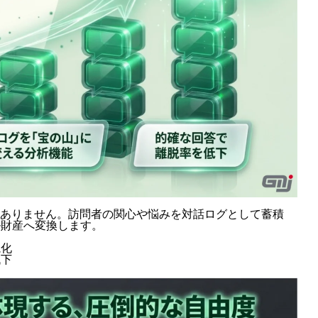
はありません。訪問者の関心や悩みを対話ログとして蓄積
ル財産へ変換します。
案
視化
低下