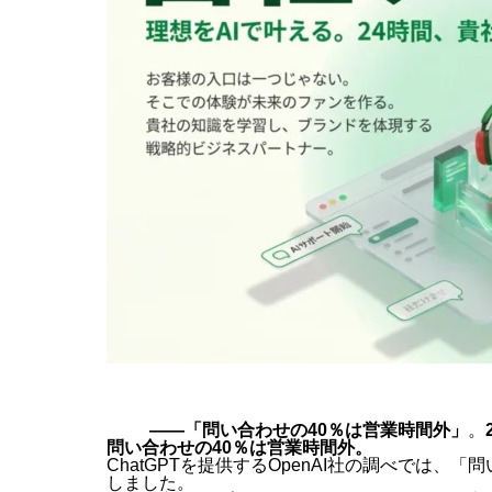
――
「問い合わせの40％は営業時間外」
。
問い合わせの40％は営業時間外
。
ChatGPTを提供するOpenAI社の調べでは
しました。