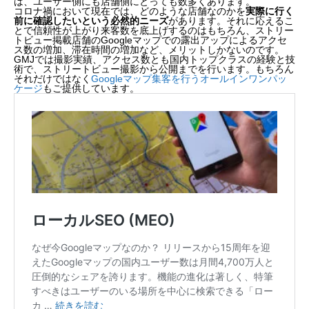
は、ユーザー側にも店舗側にとっても数多くあります。
コロナ禍において現在では、どのような店舗なのかを
実際に行く
前に確認したいという必然的ニーズ
があります。それに応えるこ
とで信頼性が上がり来客数を底上げするのはもちろん、ストリー
トビュー掲載店舗のGoogleマップでの露出アップによるアクセ
ス数の増加、滞在時間の増加など、メリットしかないのです。
GMJでは撮影実績、アクセス数とも国内トップクラスの経験と技
術で、ストリートビュー撮影から公開までを行います。もちろん
それだけではなく
Googleマップ集客を行うオールインワンパッ
ケージ
もご提供しています。