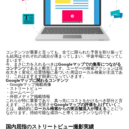
コンテンツが重要と言っても、全てに限られた予算を割り振って
も結局はそれぞれの成分が薄まってしまい、中途半端になってし
まいます。
今、まさに力を入れるべきは
Googleマップでの集客につながる
コンテンツ
であると断言します。ユーザーの検索アクションは現
在大きく変化し位置情報に基づいた周辺ローカル検索が主流であ
り、これはますます顕著になっていきます。
Googleマップに関わるコンテンツ
・Googleマップ掲載画像
・ストリートビュー
・ホームページ
・外部メディア掲載情報
これらが特に重要であり、真っ先にコストをかけるべき部分と言
えます。これらを充実させ
Googleマップの評価を上げていく
こ
とは、継続的に
ローカル検索からの実店舗流入が増える
ことにつ
ながります。持続可能な成功へと導くコンテンツなのです。
国内屈指のストリートビュー撮影実績