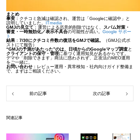
まとめ
事実
：クチコミ急減は確認され、運営は「Googleに確認中」と
説明していました。
ITmedia
GMJの見立て
：運営による恣意的削除ではなく、
スパム対策・
審査・一時無効化／表示不具合
の可能性が高い。
Google サポー
ト
結果
：
7/30にクチコミ件数の復活をGMJで確認。
（GMJ公式ポ
ストにて報告）
“GMJの予測があたった”のは、日頃からのGoogleマップ調査
と
クライアントの保守・管理
に基づく運用知見があるからです。
デマや「削除できます」商法に惑わされず、正攻法のMEO運用
をご一緒に。
お問い合わせ
：レビュー運用・異常検知・社内向けガイド整備ま
で、まずはご相談ください。
前の記事
次の記事
関連記事