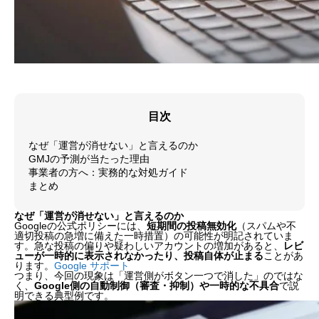
目次
なぜ「運営が消せない」と言えるのか
GMJの予測が当たった理由
事業者の方へ：実務的な対処ガイド
まとめ
なぜ「運営が消せない」と言えるのか
Googleの公式ポリシーには、
短期間の投稿無効化
（スパムや不
適切投稿の急増に備えた一時措置）の可能性が明記されていま
す。急な投稿の偏りや疑わしいアカウントの増加があると、
レビ
ューが一時的に表示されなかったり、投稿自体が止まる
ことがあ
ります。
Google サポート
つまり、今回の現象は「運営側がボタン一つで消した」のではな
く、
Google側の自動制御（審査・抑制）や一時的な不具合
で説
明できる典型例です。