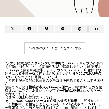
この記事のタイトルとURLをコピーする
7月末、開業直後の
ジャングリア沖縄
で「Googleマップのクチコ
ミが急に消えた」という話題がSNSで拡散しました。運営側は
「Googleに原因を確認中」とアナウンス（7/28）。印象操作や
運営による削除を疑う声も上がりましたが、
GMJは7/29の時点
でXにて
次のように発信しています。
「運営側が意図的に第三者のクチコミを削除することはできませ
ん。
削除できるのは
投稿者本人
か
Google側
のみ。急増や不自然な投
稿はスパム判定、あるいはバグ等で
一時的に非表示
になるケース
が考えられます。」
（参考：GMJ公式ポスト 7/29）
そして
7/30、GMJでクチコミ件数の復活を確認
し、翌投稿で
「予想的中」と報告しました（参考：GMJ公式ポスト 7/30）。
外部報道でも、当初から運営は「Googleに確認中」としてお