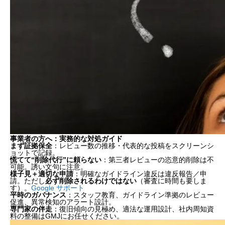
事業者の方へ：実務的な対処ガイド
まず証拠保全
：レビュー数の推移・代表的な投稿をスクリーンシ
ョットで記録。
慌てて“削除代行”に頼らない
：第三者レビューの恣意的削除は不
可能。誘い文句に注意。
様子見＋適切な申請
：明確なガイドライン違反は違反報告／申
請。ただし
必ず削除されるわけではない
（審査に時間も要しま
す）。
Google サポート
平時のガバナンス
：スタッフ教育、ガイドライン準拠のレビュー
促進、異常検知のアラート設計。
専門家の伴走
：復旧傾向の見極め、適法な運用設計、社内周知資
料の整備はGMJにお任せください。