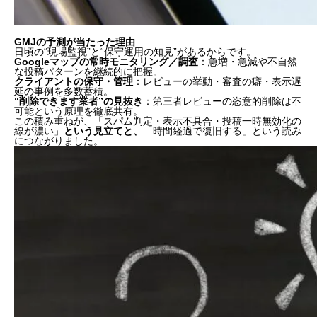
GMJの予測が当たった理由
日頃の“現場監視”と“保守運用の知見”があるからです。
Googleマップの常時モニタリング／調査
：急増・急減や不自然
な投稿パターンを継続的に把握。
クライアントの保守・管理
：レビューの挙動・審査の癖・表示遅
延の事例を多数蓄積。
“削除できます業者”の見抜き
：第三者レビューの恣意的削除は不
可能という原理を徹底共有。
この積み重ねが、「スパム判定・表示不具合・投稿一時無効化の
線が濃い」
という見立てと、
「時間経過で復旧する」という読み
につながりました。