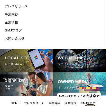
プレスリリース
事業内容
企業情報
GMJブログ
お問い合わせ
LOCAL SEO
WEB MEDIA
ローカルSEO
ウェブメディア
Signalizer
OWNED MEDIA
検索プラットフォーム「シグナラ
オウンドメディア
イザー」
GMJのチャットAIだよ🤖✨️
HOME
プレスリリース
事業内容
企業情報
GMJブログ