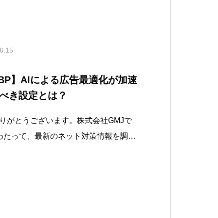
6.15
×GBP】AIによる広告最適化が加速
べき設定とは？
りがとうございます。株式会社GMJで
わたって、最新のネット対策情報を調査
「Google広告とGBPが連携強化へ
告効果を最大化する設定とは？」について