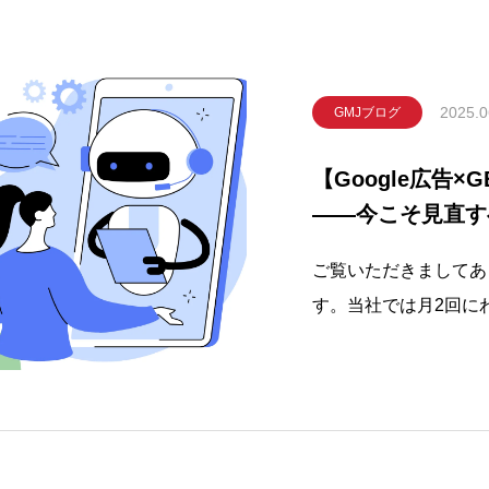
2025.0
GMJブログ
【Google広告
——今こそ見直す
ご覧いただきましてあ
す。当社では月2回に
しております。本日は、
——最新AI活用で広
記載致します。Go