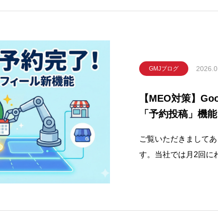
2026.0
GMJブログ
【MEO対策】Go
「予約投稿」機能
訣と注意点を徹底
ご覧いただきましてあ
す。当社では月2回に
しております。本日は、
予約機能と、それを活
す。日々の店舗運営、