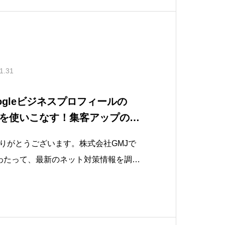
1.31
ogleビジネスプロフィールの
を使いこなす！集客アップの秘
解説
りがとうございます。株式会社GMJで
わたって、最新のネット対策情報を調査
「Googleビジネスプロフィールの投稿
用した集客戦略」について記載致しま
本当にお疲れ様です。