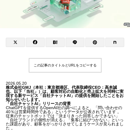
この記事のタイトルとURLをコピーする
2026.05.20
株式会社GMJ（本社：東京都港区、代表取締役CEO：高本誠
也、以下「当社」）は、顧客対応の自動化と売上拡大を同時に実
現する新サービス「自社チャットAI」の提供を開始したことをお
知らせいたします。
「自社チャットAI」リリースの背景
ChatGPTを提供するOpenAI社の調べによると、「問い合わせの
40％は営業時間外である」というデータが公表されています 。
従来のチャットボットでは「決まりきった回答しかできない」
「自社ブランドの個性が消える」「集客に結びつかない」といっ
た課題があり、顧客をがっかりさせてしまうケースが見られまし
た 。