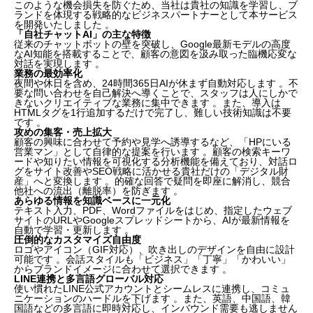
このような機会損失を防ぐため、当社は貴社の知識を学習し、ブ
ランドを体現する戦略的なビジネスパートナーとして本サービス
を開発いたしました 。
「自社チャットAI」の主な特徴
従来のチャットボットの壁を突破し、Google最新モデルの高度
なAI知能を搭載することで、顧客の意図を汲み取った臨機応変な
対話を実現します 。
業務の最効率化
夜間や休日を含め、24時間365日AIが休まず自動対応します 。不
要な問い合わせを自己解決へ導くことで、スタッフは人にしかで
きないクリエイティブな業務に集中できます 。また、導入は
HTMLタグを1行追加するだけで完了し、難しい技術知識は不要
です 。
攻めの集客・売上拡大
顧客の興味に合わせて予約や見学へ誘導するなど、「HPにいる
営業マン」として自律的な提案を行います 。顧客の検索キーワ
ードや知りたい情報を可視化する分析機能を備えており、対話ロ
グをサイト改善やSEO戦略に活かせる貴社だけの「デジタル財
産」へと変換します 。的確な回答で疑問を即座に解消し、競合
他社への流出（離脱率）を防ぎます 。
あらゆる情報を知識ベースに一元化
テキスト入力、PDF、Wordファイルをはじめ、指定したウェブ
サイトのURLやGoogleスプレッドシートから、AIが最新情報を
自動で学習・更新します 。
圧倒的なカスタマイズ自由度
ロゴやアイコン（GIF対応）、吹き出しのデザインを自由に設計
可能です 。会話スタイルも「ビジネス」「丁寧」「かわいい」
からブランドイメージに合わせて選択できます 。
LINE連携と多言語グローバル対応
使い慣れたLINE公式アカウントとシームレスに連携し、コミュ
ニケーションのハードルを下げます 。また、英語、中国語、韓
国語などの多言語に即時対応し、インバウンド需要も逃しません