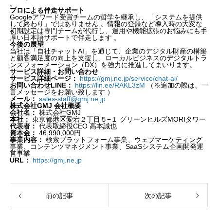
。
プロによる伴走サポート
Googleアワード受賞チームの哲学を継承し、「システムを提供
して終わり」ではありません 。情報の登録など導入時の大変な
初期設定は専門チームが代行し、運用や機能拡張のお悩みにも手
厚い日本語サポートで伴走します 。
今後の展望
当社は「自社チャットAI」を通じて、企業のデジタル財産の構築
と顧客満足度の向上を支援し、ローカルビジネスのデジタルトラ
ンスフォーメーション（DX）を強力に推進してまいります。
サービス詳細・お問い合わせ
サービス詳細ページ：
https://gmj.ne.jp/service/chat-ai/
お問い合わせLINE：
https://lin.ee/RAKL3zM
（※追加の際は、一
言メッセージをお願い致します ）
メール：
sales-staff@gmj.ne.jp
株式会社GMJ 会社概要
会社名：
株式会社GMJ
本社：
東京都港区愛宕２丁目５−１ グリーンヒルズMORIタワー
代表者：
代表取締役CEO 高本誠也
資本金：
46,990,000円
事業内容：
検索プラットフォーム事業、ウェブマーケティング
事業、コンテンツマネジメント事業、SaaSシステム企画開発運
営事業
URL：
https://gmj.ne.jp
前の記事
次の記事