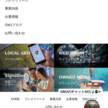
プレスリリース
事業内容
企業情報
GMJブログ
お問い合わせ
LOCAL SEO
WEB MEDIA
ローカルSEO
ウェブメディア
Signalizer
OWNED MEDIA
検索プラットフォーム「シグナラ
オウンドメディア
イザー」
GMJのチャットAIだよ🤖✨️
HOME
プレスリリース
事業内容
企業情報
GMJブログ
お問い合わせ