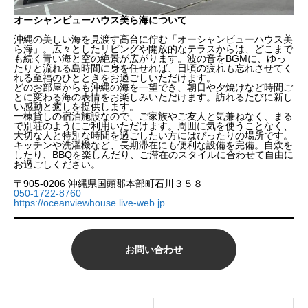
オーシャンビューハウス美ら海について
沖縄の美しい海を見渡す高台に佇む「オーシャンビューハウス美
ら海」。広々としたリビングや開放的なテラスからは、どこまで
も続く青い海と空の絶景が広がります。波の音をBGMに、ゆっ
たりと流れる島時間に身を任せれば、日頃の疲れも忘れさせてく
れる至福のひとときをお過ごしいただけます。
どのお部屋からも沖縄の海を一望でき、朝日や夕焼けなど時間ご
とに変わる海の表情をお楽しみいただけます。訪れるたびに新し
い感動と癒しを提供します。
一棟貸しの宿泊施設なので、ご家族やご友人と気兼ねなく、まる
で別荘のようにご利用いただけます。周囲に気を使うことなく、
大切な人と特別な時間を過ごしたい方にはぴったりの場所です。
キッチンや洗濯機など、長期滞在にも便利な設備を完備。自炊を
したり、BBQを楽しんだり、ご滞在のスタイルに合わせて自由に
お過ごしください。
〒905-0206 沖縄県国頭郡本部町石川３５８
050-1722-8760
https://oceanviewhouse.live-web.jp
お問い合わせ