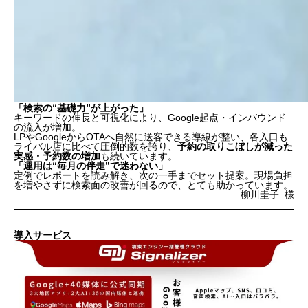
「検索の“基礎力”が上がった」
キーワードの伸長と可視化により、Google起点・インバウンド
の流入が増加。
LPやGoogleからOTAへ自然に送客できる導線が整い、各入口も
ライバル店に比べて圧倒的数を誇り、
予約の取りこぼしが減った
実感・予約数の増加
も続いています。
「運用は“毎月の伴走”で迷わない」
定例でレポートを読み解き、次の一手までセット提案。現場負担
を増やさずに検索面の改善が回るので、とても助かっています。
柳川圭子 様
導入サービス