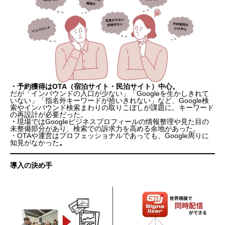
・予約獲得はOTA（宿泊サイト・民泊サイト）中心。
だが「インバウンドの入口が少ない」「Googleを生かしきれて
いない」「指名外キーワードが拾いきれない」など、Google検
索やインバウンド検索まわりの取りこぼしが課題に。キーワード
の再設計が必要だった。
・
現場ではGoogleビジネスプロフィールの情報整理や見た目の
未整備部分があり、検索での訴求力を高める余地があった。
・OTAや運営はプロフェッショナルであっても、
Google周りに
知見がなかった
。
導入の決め手