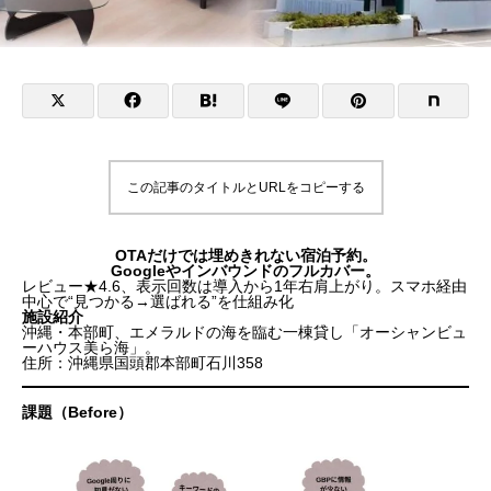
この記事のタイトルとURLをコピーする
OTAだけでは埋めきれない宿泊予約。
Googleやインバウンドのフルカバー。
レビュー★4.6、表示回数は導入から1年右肩上がり。スマホ経由
中心で“見つかる→選ばれる”を仕組み化
施設紹介
沖縄・本部町、エメラルドの海を臨む一棟貸し「オーシャンビュ
ーハウス美ら海」。
住所：沖縄県国頭郡本部町石川358
課題（Before）