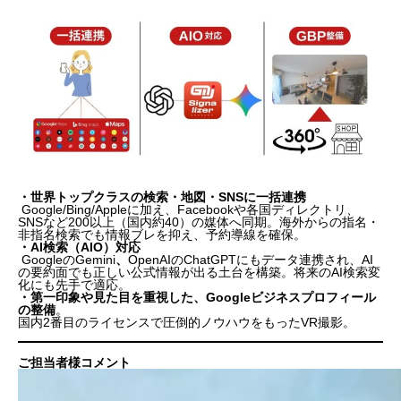
・
世界トップクラスの検索・地図・SNSに一括連携
Google/Bing/Appleに加え、Facebookや各国ディレクトリ、
SNSなど200以上（国内約40）の媒体へ同期。海外からの指名・
非指名検索でも情報ブレを抑え、予約導線を確保。
・
AI検索（AIO）対応
Googleの
Gemini
、
OpenAIの
ChatGPT
にもデータ連携され、AI
の要約面でも
正しい公式情報
が出る土台を構築。将来のAI検索変
化にも先手で適応。
・
第一印象や見た目を重視した、Googleビジネスプロフィール
の整備
。
国内2番目のライセンスで圧倒的ノウハウをもったVR撮影。
ご担当者様コメント