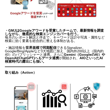
・GMJはGoogleアワードを受賞したチームで、最新情報を調査
しながら、徹底的な検索エンジンカバーを行う。
毎月のレポート解説と伴走で、キーワード設計や写真・属性など
検索に効く要素を総合的に整える体制がある。
・
施設情報を
世界規模で同期配信
できるSignalizer。
Google/Bing/Appleなど3大地図に加え、国内外200以上（国内約
40）のパブリッシャーと連携。さらに
Gemini（GoogleのAI）や
OpenAI(ChatGPT)へもデータ連携
が開始され、
AIOといったAI
検索時代の露出にも強い。
取り組み（Action）