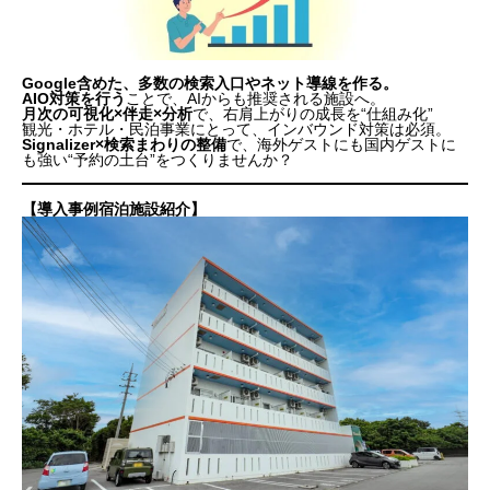
Google含めた、多数の検索入口やネット導線を作る。
AIO対策を行う
ことで、AIからも推奨される施設へ。
月次の可視化×伴走×分析
で、右肩上がりの成長を“仕組み化”
観光・ホテル・民泊事業にとって、インバウンド対策は必須。
Signalizer×検索まわりの整備
で、海外ゲストにも国内ゲストに
も強い“予約の土台”をつくりませんか？
【導入事例宿泊施設紹介】