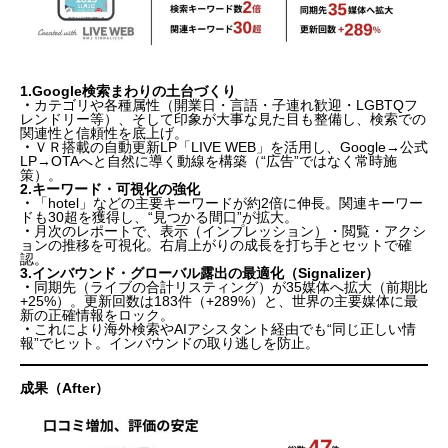
1.Google検索まわりの土台づくり
・
カテゴリや各種属性（開業日・言語・子連れ歓迎・LGBTQフ
レンドリー等）、そして印象が大事な見た目も整備し、
検索での
関連性と信頼性
を底上げ。
・
ＶＲ搭載の自動更新LP「LIVE WEB」を活用し、
Google→公式
LP→OTA
へと自然に導く動線を構築（“広告”ではなく常時施
策）。
2.キーワード・可視化の強化
・
「hotel」などの主要キーワードが約2倍に伸長。関連キーワー
ドも30超を獲得し、
“見つかる間口”が拡大
。
・
月次のレポートで、表示（インプレッション）・閲覧・アクシ
ョンの推移を可視化。右肩上がりの成長を
打ち手とセット
で確
認。
3.インバウンド・グローバル露出の最適化（Signalizer）
・
同期先（ライブの合計リスティング）が
35媒体
へ拡大（前期比
+25%）。
更新回数は183件（+289%）と、世界の主要媒体に最
新の正確情報をロック。
・
これにより海外検索やAIアシスタント経由でも“同じ正しい情
報”でヒット。
インバウンドの取り逃しを防止。
成果（After）