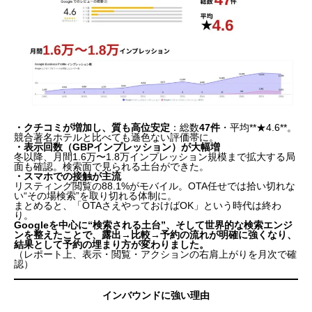
・
クチコミが増加し、質も高位安定
：総数
47件
・平均**★4.6**。
競合著名ホテルと比べても遜色ない評価帯に。
・
表示回数（GBPインプレッション）が大幅増
冬以降、月間
1.6万〜1.8万インプレッション
規模まで拡大する局
面も確認。検索面で
見られる土台
ができた。
・
スマホでの接触が主流
リスティング閲覧の
88.1%がモバイル
。
OTA任せでは拾い切れな
い“その場検索”を取り切れる体制に。
まとめると、「OTAさえやっておけばOK」という時代は終わ
り。
Googleを中心に“検索される土台”、そして世界的な検索エンジ
ンを整えたことで、露出→比較→予約の流れが明確に強くなり、
結果として予約の埋まり方が変わりました。
（レポート上、表示・閲覧・アクションの右肩上がりを月次で確
認）
インバウンドに強い理由