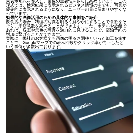
果表示形式を導入し、画像の重要性をさらに高めています。この
形式では、検索結果に表示されるビジネス情報の中でも、写真が
優先的に表示されるようになり、ユーザーの目に留まりやすくな
っています。
効果的な画像活用のための具体的な事例をご紹介
飲食店の場合、料理の写真を明るく鮮やかにすることで食欲をそ
そり、来店意欲を高めることができます。また、ホテルや旅館で
あれば、客室や景色の写真を魅力的に見せることで、宿泊予約の
増加に繋げることができます。
実際に、弊社のお客様でも画像の明るさ調整といった加工を施す
ことで、Googleマップでの表示回数やクリック率が向上したと
いう事例が多数出ております。