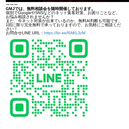
ーーー
GMJでは、無料相談会を随時開催しております。
個別でGoogleやSNSなどのネット集客対策、お困りごとなど、
お悩み相談されませんか？
また、今ネット対策が出来ているのか、無料AI判断も可能です。
1回に限り完全無料で承っておりますので、お気軽にご相談くだ
さい！
お問合せLINE URL：
https://lin.ee/RAKL3zM
写真ひとつで売上UP？！ 最新のWebマー
戦略で成功への道を切り開く
なぜ、Webマーケティングで画像は重要
るのでしょうか？
画像の影響力は様々な研究で実証されて
効果的な画像活用のための具体的な事例
スマートフォンで簡単に画像加工！今す
る３つのポイント！
GoogleマップだけでなくApple Mapへ
です