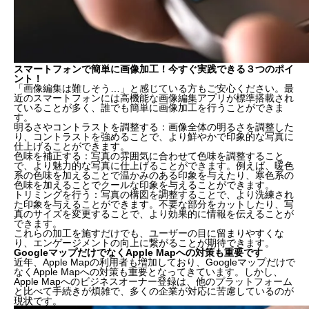
スマートフォンで簡単に画像加工！今すぐ実践できる３つのポイ
ント！
「画像編集は難しそう…」と感じている方もご安心ください。最
近のスマートフォンには高機能な画像編集アプリが標準搭載され
ていることが多く、誰でも簡単に画像加工を行うことができま
す。
明るさやコントラストを調整する：画像全体の明るさを調整した
り、コントラストを強めることで、より鮮やかで印象的な写真に
仕上げることができます。
色味を補正する：写真の雰囲気に合わせて色味を調整すること
で、より魅力的な写真に仕上げることができます。例えば、暖色
系の色味を加えることで温かみのある印象を与えたり、寒色系の
色味を加えることでクールな印象を与えることができます。
トリミングを行う：写真の構図を調整することで、より洗練され
た印象を与えることができます。不要な部分をカットしたり、写
真のサイズを変更することで、より効果的に情報を伝えることが
できます。
これらの加工を施すだけでも、ユーザーの目に留まりやすくな
り、エンゲージメントの向上に繋がることが期待できます。
GoogleマップだけでなくApple Mapへの対策も重要です
近年、Apple Mapの利用者も増加しており、Googleマップだけで
なくApple Mapへの対策も重要となってきています。しかし、
Apple Mapへのビジネスオーナー登録は、他のプラットフォーム
と比べて手続きが煩雑で、多くの企業が対応に苦慮しているのが
現状です。