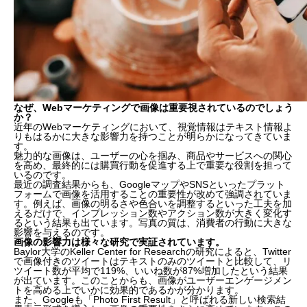
なぜ、Webマーケティングで画像は重要視されているのでしょう
か？
近年のWebマーケティングにおいて、視覚情報はテキスト情報よ
りもはるかに大きな影響力を持つことが明らかになってきていま
す。
魅力的な画像は、ユーザーの心を掴み、商品やサービスへの関心
を高め、最終的には購買行動を促進する上で重要な役割を担って
いるのです。
最近の調査結果からも、GoogleマップやSNSといったプラット
フォームで画像を活用することの重要性が改めて強調されていま
す。例えば、画像の明るさや色合いを調整するといった工夫を加
えるだけで、インプレッション数やアクション数が大きく変化す
るという結果も出ています。写真の質は、消費者の行動に大きな
影響を与えるのです。
画像の影響力は様々な研究で実証されています。
Baylor大学のKeller Center for Researchの研究によると、Twitter
で画像付きのツイートはテキストのみのツイートと比較して、リ
ツイート数が平均で119%、いいね数が87%増加したという結果
が出ています。このことからも、画像がユーザーエンゲージメン
トを高める上でいかに効果的であるかが分かります。
また、Googleも「Photo First Result」と呼ばれる新しい検索結