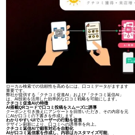
ローカル検索での信頼性を高めるには、口コミデータがますます
重要です。
弊社が提供する「クチコミ促進AI」および「クチコミ返信AI」
は、AI技術を活用した効率的な口コミ戦略を可能にします。
クチコミ促進AIの特徴
AI搭載QRコードで口コミ投稿をスムーズに誘導
クーポンと引き換えにアンケートを回答いただき、その内容を元
にAIが口コミの下書きを作成します。
わかりやすいUIでユーザーの行動を促進
デザイン刷新により、口コミへの誘導率を向上。
クチコミ返信AIで顧客対応を自動化
AIが口コミ返信案を作成し、内容はカスタマイズ可能
。