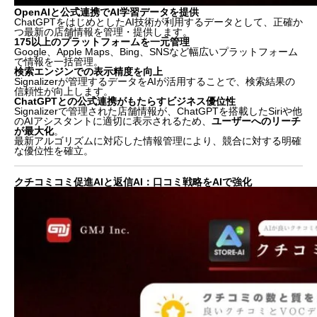
OpenAIと公式連携でAI学習データを提供
ChatGPTをはじめとしたAI技術が利用するデータとして、正確か
つ最新の店舗情報を管理・提供します。
175以上のプラットフォームを一元管理
Google、Apple Maps、Bing、SNSなど幅広いプラットフォーム
で情報を一括管理。
検索エンジンでの表示精度を向上
Signalizerが管理するデータをAIが活用することで、検索結果の
信頼性が向上します。
ChatGPTとの公式連携がもたらすビジネス優位性
Signalizerで管理された店舗情報が、ChatGPTを搭載したSiriや他
のAIアシスタントに適切に表示されるため、
ユーザーへのリーチ
が最大化
。
最新アルゴリズムに対応した情報管理により、競合に対する明確
な優位性を確立。
クチコミコミ促進AIと返信AI：口コミ戦略をAIで強化