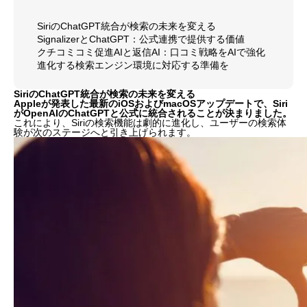
SiriのChatGPT統合が検索の未来を変える
SignalizerとChatGPT：公式連携で提供する価値
クチコミコミ促進AIと返信AI：口コミ戦略をAIで強化
進化する検索エンジン環境に対応する準備を
SiriのChatGPT統合が検索の未来を変える
Appleが発表した最新のiOSおよびmacOSアップデートで、Siri
がOpenAIのChatGPTと公式に統合されることが決まりました。
これにより、Siriの検索機能は劇的に進化し、ユーザーの検索体
験が次のステージへと引き上げられます。