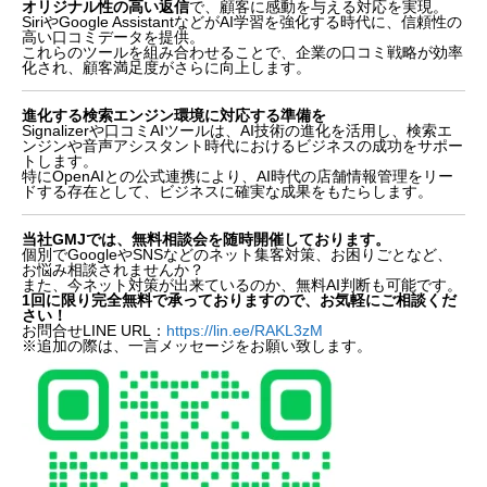
オリジナル性の高い返信
で、顧客に感動を与える対応を実現。
SiriやGoogle AssistantなどがAI学習を強化する時代に、信頼性の
高い口コミデータを提供。
これらのツールを組み合わせることで、企業の口コミ戦略が効率
化され、顧客満足度がさらに向上します。
進化する検索エンジン環境に対応する準備を
Signalizerや口コミAIツールは、AI技術の進化を活用し、検索エ
ンジンや音声アシスタント時代におけるビジネスの成功をサポー
トします。
特にOpenAIとの公式連携により、AI時代の店舗情報管理をリー
ドする存在として、ビジネスに確実な成果をもたらします。
当社GMJでは、無料相談会を随時開催しております。
個別でGoogleやSNSなどのネット集客対策、お困りごとなど、
お悩み相談されませんか？
また、今ネット対策が出来ているのか、無料AI判断も可能です。
1回に限り完全無料で承っておりますので、お気軽にご相談くだ
さい！
お問合せLINE URL：
https://lin.ee/RAKL3zM
※追加の際は、一言メッセージをお願い致します。