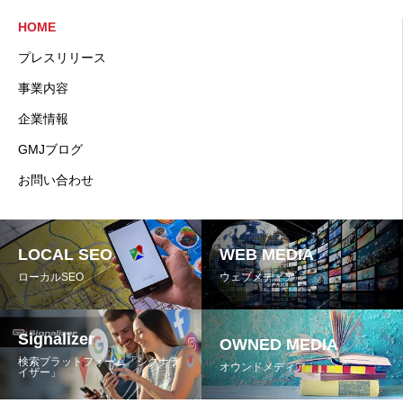
HOME
プレスリリース
事業内容
企業情報
GMJブログ
お問い合わせ
LOCAL SEO
WEB MEDIA
ローカルSEO
ウェブメディア
SiriのChatGPT統合が検
SignalizerとChatGP
クチコミコミ促進AIと返信A
Signalizer
化
OWNED MEDIA
進化する検索エンジン環境
検索プラットフォーム「シグナラ
オウンドメディア
イザー」