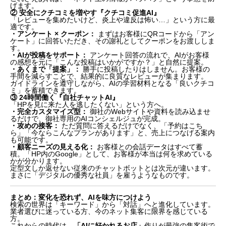
げます。
② 安全にクチコミを増やす『クチコミ促進AI』
「レビューを集めたいけど、炎上や違反は怖い…」という方に最
適です。
・アンケート × クーポン：
まずはお客様にQRコードから「アン
ケート」に回答いただき、その謝礼としてクーポンをお渡ししま
す。
・AIが投稿をサポート：
アンケート回答の流れで、AIがお客様
の感想を元に「こんな投稿はいかがですか？」と自然に提案。
・あくまで「提案」：
勝手に投稿したりはしません。お客様の
手間を減らすことで、結果的に良質なレビューが集まります。
ガイドラインを遵守しながら、AIの学習材料となる「良いクチコ
ミ」を蓄積できます。
③ 24時間働く『自社チャットAI』
「HPを見に来た人を逃したくない」という方へ。
・完全カスタマイズ型：
御社のWebサイトや資料を読み込ませ
るだけで、御社専用のAIコンシェルジュが完成。
・攻めの接客：
ただ質問に答えるだけでなく、「予約はこち
ら」「今ならこんなプランがあります」と、売上につなげる案内
も可能です。
・顧客ニーズの見える化：
お客様との会話データはすべて蓄
積。「HP内のGoogle」として、お客様が本当は何を求めている
かが分かります。
定型文しか返せない従来のチャットボットとは次元が違います。
まさに「デジタルの優秀な社員」を雇うようなものです。
まとめ：変化を恐れず、AIを味方につけよう
検索の世界は「キーワード」から「対話」へと進化しています。
業者選びに迷っている方、今のネット集客に限界を感じている
方。
これからの時代は、
「AIに好かれるお店」
作りが最強の集客術で