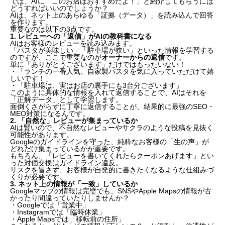
では、AIに「このお店はおすすめだよ！」と紹介してもらうには
どうすればいいのでしょうか？
AIは、ネット上のあらゆる「証拠（データ）」を読み込んで回答
を作ります。
重要なのは以下の3点です。
1. レビューへの「返信」がAIの教科書になる
AIはお客様のレビューを読み込みます。
「パスタが美味しい」「駐車場が狭い」といった情報を学習する
のですが、ここで重要なのが
オーナーからの返信
です。
単に「ありがとうございます」だけではもったいない！
・「ランチの一番人気、自家製パスタを気に入っていただけて嬉
しいです！」
・「駐車場は、実はお店の裏手にも3台分ございます」
このように具体的な情報を入れて返信することで、AIはそれを
「正解データ」として学習します。
面倒くさがらずに丁寧に返信することが、結果的に最強のSEO・
MEO対策になるんです。
2. 「自然な」レビューが集まっているか
AIは賢いので、不自然なレビューやサクラのような投稿を見抜く
可能性があります。
Googleのガイドラインを守った、純粋なお客様の「生の声」が
どれだけ集まっているかが重要です。
もちろん、「レビューを書いてくれたらクーポンあげます」とい
った対価交換はガイドライン違反。
リスクを冒さず、お客様が自発的に書きたくなるような仕組みづ
くりが必要です。
3. ネット上の情報が「一致」しているか
Googleマップの情報は完璧でも、SNSやApple Mapsの情報が古
かったり間違っていたりしませんか？
・Googleでは「営業中」
・Instagramでは「臨時休業」
・Apple Mapsでは「移転前の住所」