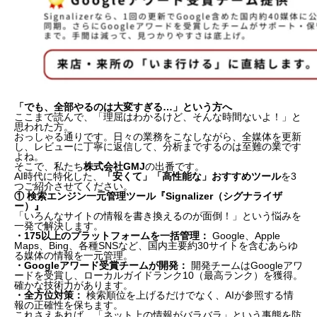
「でも、全部やるのは大変すぎる…」という方へ
ここまで読んで、「理屈はわかるけど、そんな時間ないよ！」と
思われた方。
おっしゃる通りです。日々の業務をこなしながら、全媒体を更新
し、レビューに丁寧に返信して、分析までするのは至難の業です
よね。
そこで、私たち
株式会社GMJ
の出番です。
AI時代に特化した、
「安くて」「高性能な」おすすめツール
を3
つご紹介させてください。
① 検索エンジン一元管理ツール『Signalizer（シグナライザ
ー）』
「いろんなサイトの情報を書き換えるのが面倒！」という悩みを
一発で解決します。
・175以上のプラットフォームを一括管理：
Google、Apple
Maps、Bing、各種SNSなど、国内主要約30サイトを含むあらゆ
る媒体の情報を一元管理。
・Googleアワード受賞チームが開発：
開発チームはGoogleアワ
ードを受賞し、ローカルガイドランク10（最高ランク）を獲得。
確かな技術力があります。
・全方位対策：
検索順位を上げるだけでなく、AIが参照する情
報の正確性を保ちます。
これさえあれば、「ネット上の情報がバラバラ」という事態を防