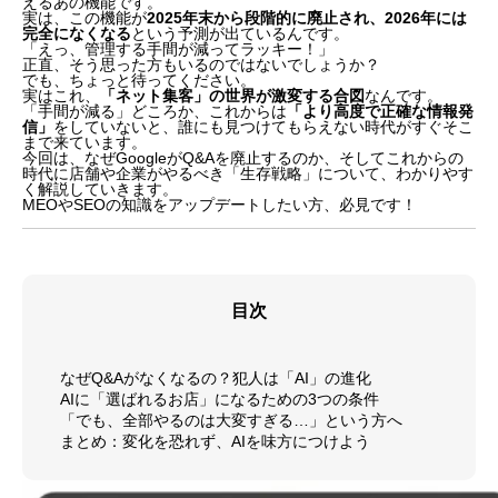
えるあの機能です。
実は、この機能が
2025年末から段階的に廃止され、2026年には
完全になくなる
という予測が出ているんです。
「えっ、管理する手間が減ってラッキー！」
正直、そう思った方もいるのではないでしょうか？
でも、ちょっと待ってください。
実はこれ、
「ネット集客」の世界が激変する合図
なんです。
「手間が減る」どころか、これからは
「より高度で正確な情報発
信」
をしていないと、誰にも見つけてもらえない時代がすぐそこ
まで来ています。
今回は、なぜGoogleがQ&Aを廃止するのか、そしてこれからの
時代に店舗や企業がやるべき「生存戦略」について、わかりやす
く解説していきます。
MEOやSEOの知識をアップデートしたい方、必見です！
目次
なぜQ&Aがなくなるの？犯人は「AI」の進化
AIに「選ばれるお店」になるための3つの条件
「でも、全部やるのは大変すぎる…」という方へ
まとめ：変化を恐れず、AIを味方につけよう