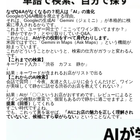
なぜQ&Aがなくなるの？犯人は「AI」の進化
GoogleがQ&A機能を廃止する理由。
それは、Googleの生成AI「Gemini（ジェミニ）」が本格的に検
索に導入されるからです。
これまで、ユーザー同士で「ここってワイン置いてますか？」
「静かですか？」とやり取りしていたQ&A。
これからは、
AIがその役割をすべて肩代わりします。
米国ではすでに「Gemini in Maps（Ask Maps）」という機能が
始まっています。
これがどういうことかというと、検索の仕方がガラッと変わるん
です。
【これまでの検索】
キーワード入力：「渋谷 カフェ 静か」
↓
結果：キーワードが含まれるお店がリストで出る
【これからのAI検索】
会話で質問：「今夜、友達と久しぶりに会うくんだけど、ワイン
が美味しくて静かに話せる渋谷のお店を教えてくれない？」
↓
結果：AIが「〇〇というお店がおすすめです。レビューによると
ワインの種類が豊富で、個室もあるので静かに過ごせますよ」と
提案（回答）
してくれる
すごい時代ですよね。
でも、これって裏を返せば、
「AIにお店の魅力を正しく理解され
ていないと、候補にすら挙がらない」
ということなんです。