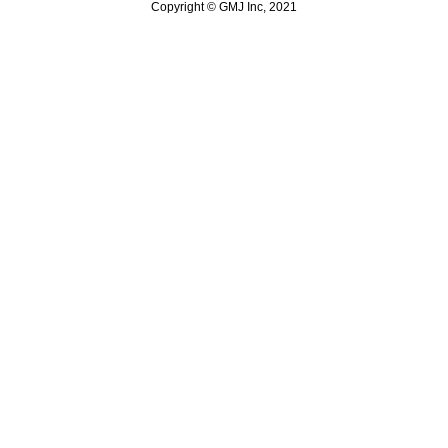
Copyright © GMJ Inc, 2021
なぜQ&Aがなくなるの
AIに「選ばれるお店
「でも、全部やるのは
まとめ：変化を恐れず